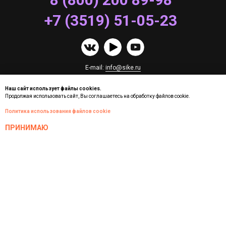
+7 (3519) 51-05-23
E-mail:
info@sike.ru
Наш сайт использует файлы cookies.
Техническая поддержка:
e-learning@sike.ru
Продолжая использовать сайт, Вы соглашаетесь на обработку файлов cookie.
Часто задаваемые вопросы
Политика использования файлов cookie
ПРИНИМАЮ
Адрес:
г. Тюмень, ул. Авторемонтная, д. 18, стр. 1, оф. 305
г. Магнитогорск, пр. Ленина, д. 12
г. Магнитогорск, пр. Металлургов, д. 7, оф.2
График работы:
пн-пт: с 06:30 до 15:00 (по МСК), сб-вс: выходной
Реквизиты SIKE