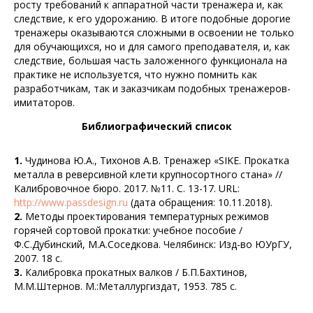
росту требований к аппаратной части тренажера и, как
следствие, к его удорожанию. В итоге подобные дорогие
тренажеры оказываются сложными в освоении не только
для обучающихся, но и для самого преподавателя, и, как
следствие, большая часть заложенного функционала на
практике не используется, что нужно помнить как
разработчикам, так и заказчикам подобных тренажеров-
имитаторов.
Библиографический список
1.
Чудинова Ю.А., Тихонов А.В. Тренажер «SIKE. Прокатка
металла в реверсивной клети крупносортного стана» //
Калибровочное бюро. 2017. №11. С. 13-17. URL:
http://www.passdesign.ru
(дата обращения: 10.11.2018).
2.
Методы проектирования температурных режимов
горячей сортовой прокатки: учебное пособие /
Ф.С.Дубинский, М.А.Соседкова. Челябинск: Изд-во ЮУрГУ,
2007. 18 с.
3.
Калибровка прокатных валков / Б.П.Бахтинов,
М.М.Штернов. М.:Металлургиздат, 1953. 785 с.