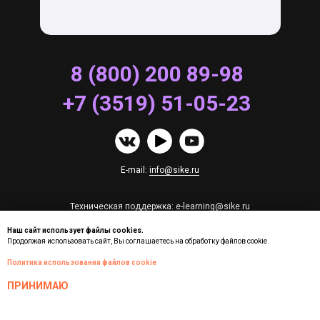
8 (800) 200 89-98
+7 (3519) 51-05-23
E-mail:
info@sike.ru
Техническая поддержка:
e-learning@sike.ru
Часто задаваемые вопросы
Наш сайт использует файлы cookies.
Продолжая использовать сайт, Вы соглашаетесь на обработку файлов cookie.
Политика использования файлов cookie
Адрес:
ПРИНИМАЮ
г. Тюмень, ул. Авторемонтная, д. 18, стр. 1, оф. 305
г. Магнитогорск, пр. Ленина, д. 12
г. Магнитогорск, пр. Металлургов, д. 7, оф.2