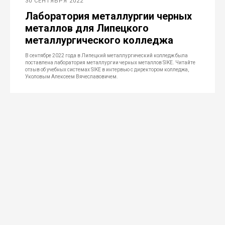
30 СЕНТЯБРЯ 2022
Лаборатория металлургии черных
металлов для Липецкого
металлургического колледжа
В сентябре 2022 года в Липецкий металлургический колледж была
поставлена лаборатория металлургии черных металлов SIKE. Читайте
отзыв об учебных системах SIKE в интервью с директором колледжа,
Уколовым Алексеем Вячеславовичем.