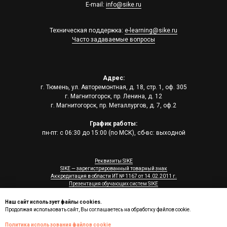
E-mail:
info@sike.ru
Техническая поддержка:
e-learning@sike.ru
Часто задаваемые вопросы
Адрес:
г. Тюмень, ул. Авторемонтная, д. 18, стр. 1, оф. 305
г. Магнитогорск, пр. Ленина, д. 12
г. Магнитогорск, пр. Металлургов, д. 7, оф.2
График работы:
пн-пт: с 06:30 до 15:00 (по МСК), сб-вс: выходной
Реквизиты SIKE
SIKE — зарегистрированный товарный знак
Аккредитация в области ИТ № 1167 от 14.02.2011 г.
Презентация обучающих систем SIKE
© 2006 - 2026, SIKE
Наш сайт использует файлы cookies.
Продолжая использовать сайт, Вы соглашаетесь на обработку файлов cookie.
Политика использования файлов cookie