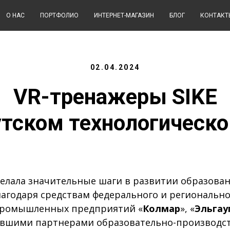
О НАС
ПОРТФОЛИО
ИНТЕРНЕТ-МАГАЗИН
БЛОГ
КОНТАКТ
02.04.2024
VR-тренажеры SIKE
тском технологическ
елала значительные шаги в развитии образован
лагодаря средствам федерального и регионально
промышленных предприятий «
Колмар
», «
Эльгау
тавшими партнерами образовательно-производс