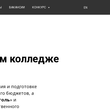
Ы
ВАКАНСИИ
КОНКУРС
EN
ом колледже
ия и подготовке
го бюджетов, а
голь
» и
твенного