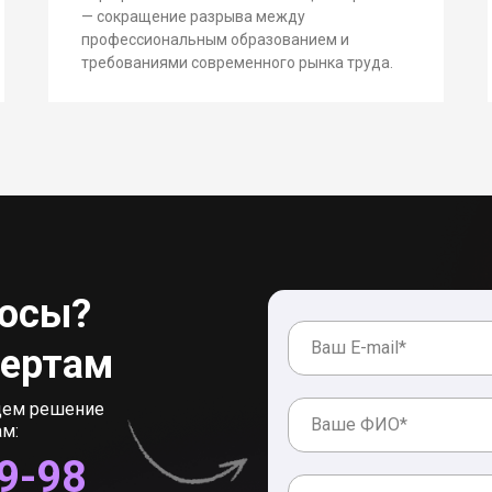
— сокращение разрыва между
профессиональным образованием и
требованиями современного рынка труда.
росы?
пертам
дем решение
ам:
89-98