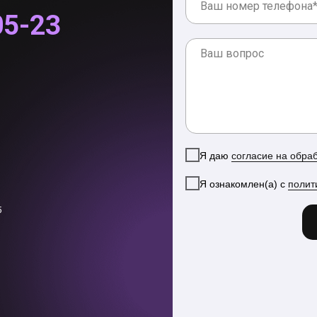
05-23
Я даю
согласие на обра
Я ознакомлен(а) с
полит
5