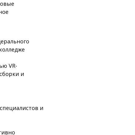
новые
ное
дерального
 колледже
ью VR-
сборки и
специалистов и
тивно