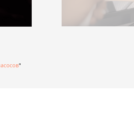
насосов
"