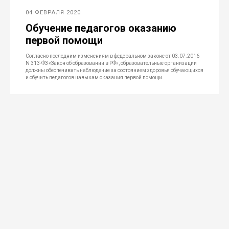
04 ФЕВРАЛЯ 2020
Обучение педагогов оказанию
первой помощи
Согласно последним изменениям в федеральном законе от 03.07.2016
N 313-ФЗ «Закон об образовании в РФ», образовательные организации
должны обеспечивать наблюдение за состоянием здоровья обучающихся
и обучить педагогов навыкам оказания первой помощи.